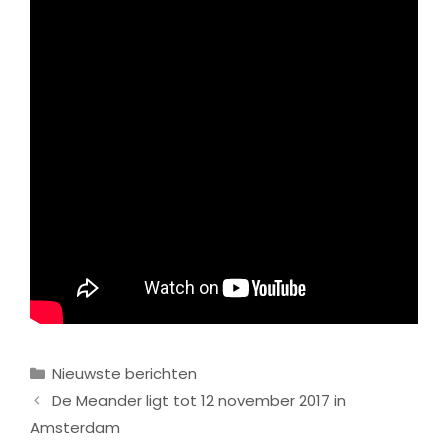
Categorieën
Nieuwste berichten
De Meander ligt tot 12 november 2017 in
Amsterdam