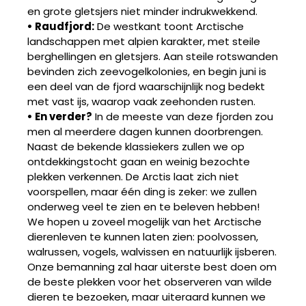
en grote gletsjers niet minder indrukwekkend.
• Raudfjord:
De westkant toont Arctische
landschappen met alpien karakter, met steile
berghellingen en gletsjers. Aan steile rotswanden
bevinden zich zeevogelkolonies, en begin juni is
een deel van de fjord waarschijnlijk nog bedekt
met vast ijs, waarop vaak zeehonden rusten.
• En verder?
In de meeste van deze fjorden zou
men al meerdere dagen kunnen doorbrengen.
Naast de bekende klassiekers zullen we op
ontdekkingstocht gaan en weinig bezochte
plekken verkennen. De Arctis laat zich niet
voorspellen, maar één ding is zeker: we zullen
onderweg veel te zien en te beleven hebben!
We hopen u zoveel mogelijk van het Arctische
dierenleven te kunnen laten zien: poolvossen,
walrussen, vogels, walvissen en natuurlijk ijsberen.
Onze bemanning zal haar uiterste best doen om
de beste plekken voor het observeren van wilde
dieren te bezoeken, maar uiteraard kunnen we