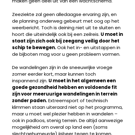
maken geen deel uit van een wachtschema.
Zeeziekte zal geen alledaagse ervaring zijn, en
de planning onderweg gebeurt met oog op het
weerbericht. Toch is deining niet uit te sluiten en
hoort die uiteindelijk ook bij een zeilreis.
U moet in
staat zijn zich ook bij zeegang veilig door het
schip te bewegen.
Ook het in- en uitstappen in
de bijboten mag voor u geen probleem vormen.
De wandelingen zijn in de sneeuwrijke vroege
zomer eerder kort, maar kunnen toch
inspannend zijn.
U moet in het algemeen een
goede gezondheid hebben en voldoende fit
zijn voor meeruurige wandelingen in terrein
zonder paden.
Extreemsport of technisch
klimmen staan uiteraard niet op het programma,
maar u moet wel plezier hebben in wandelen –
ook in padloos, stenig terrein. De altijd aanwezige
mogelijkheid om overal op land een (soms
slechtgehumeurde) ijsbeer tegen te komen,