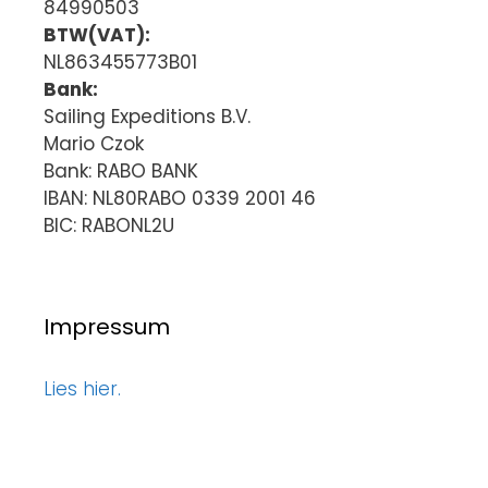
84990503
BTW(VAT):
NL863455773B01
Bank:
Sailing Expeditions B.V.
Mario Czok
Bank: RABO BANK
IBAN: NL80RABO 0339 2001 46
BIC: RABONL2U
Impressum
Lies hier.