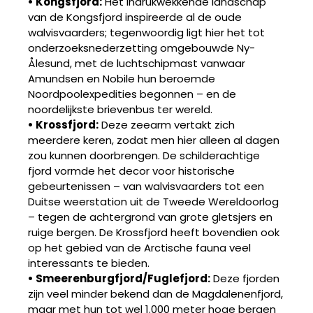
• Kongsfjord:
Het indrukwekkende landschap
van de Kongsfjord inspireerde al de oude
walvisvaarders; tegenwoordig ligt hier het tot
onderzoeksnederzetting omgebouwde Ny-
Ålesund, met de luchtschipmast vanwaar
Amundsen en Nobile hun beroemde
Noordpoolexpedities begonnen – en de
noordelijkste brievenbus ter wereld.
• Krossfjord:
Deze zeearm vertakt zich
meerdere keren, zodat men hier alleen al dagen
zou kunnen doorbrengen. De schilderachtige
fjord vormde het decor voor historische
gebeurtenissen – van walvisvaarders tot een
Duitse weerstation uit de Tweede Wereldoorlog
– tegen de achtergrond van grote gletsjers en
ruige bergen. De Krossfjord heeft bovendien ook
op het gebied van de Arctische fauna veel
interessants te bieden.
• Smeerenburgfjord/Fuglefjord:
Deze fjorden
zijn veel minder bekend dan de Magdalenenfjord,
maar met hun tot wel 1.000 meter hoge bergen