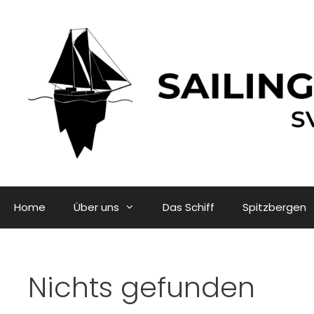
Zum
Inhalt
springen
Home
Über uns
Das Schiff
Spitzbergen
Nichts gefunden