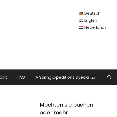
Deutsch
English
Nederlands
takt
FAQ
A Sailing Expeditions Special ’27
Möchten sie buchen
oder mehr