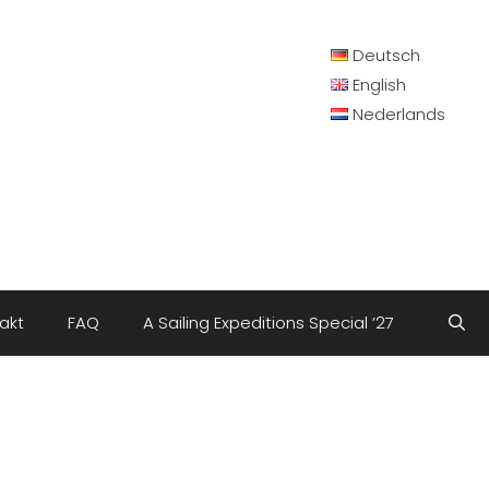
Deutsch
English
Nederlands
akt
FAQ
A Sailing Expeditions Special ’27