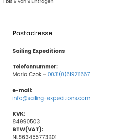
1 bis 9 von 9 Einträgen
Postadresse
Sailing Expeditions
Telefonnummer:
Mario Czok –
0031(0)619211667
e-mail:
info@sailing-expeditions.com
KVK:
84990503
BTW(VAT):
NL863455773B01