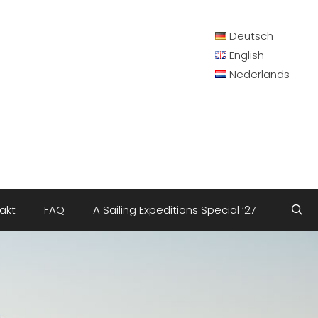
Deutsch
English
Nederlands
akt
FAQ
A Sailing Expeditions Special ’27