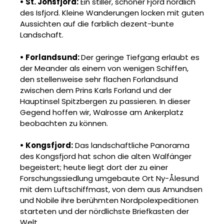
• St. Jonsfjord:
Ein stiller, schöner Fjord nördlich
des Isfjord. Kleine Wanderungen locken mit guten
Aussichten auf die farblich dezent-bunte
Landschaft.
•
Forlandsund
:
Der geringe Tiefgang erlaubt es
der
Meander
als einem von wenigen Schiffen,
den stellenweise
sehr flachen
Forlandsund
zwischen dem Prins Karls
Forland
und der
Hauptinsel Spitzbergen zu passieren. In dieser
Gegend hoffen wir, Walrosse am
Anker
platz
beobachten zu können.
• Kongsfjord:
Das landschaftliche Panorama
des Kongsfjord hat schon die alten Walfänger
begeistert; heute liegt dort der zu einer
Forschungssiedlung umgebaute Ort Ny-Ålesund
mit dem Luftschiffmast, von dem aus Amundsen
und Nobile ihre berühmten Nordpolexpeditionen
starteten und der nördlichste Briefkasten der
Welt