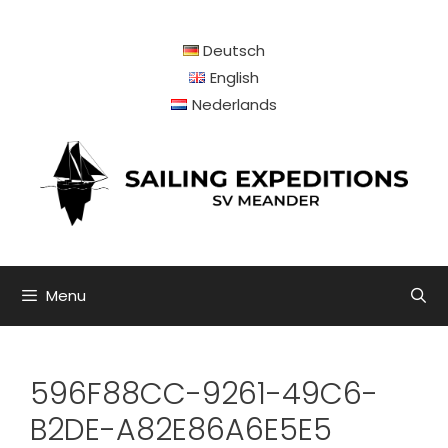
Ga
naar
Deutsch
de
inhoud
English
Nederlands
Menu
596F88CC-9261-49C6-
B2DE-A82E86A6E5E5