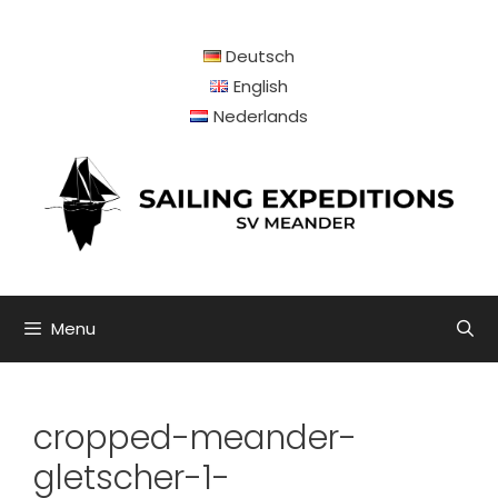
Ga
naar
Deutsch
de
inhoud
English
Nederlands
Menu
cropped-meander-
gletscher-1-