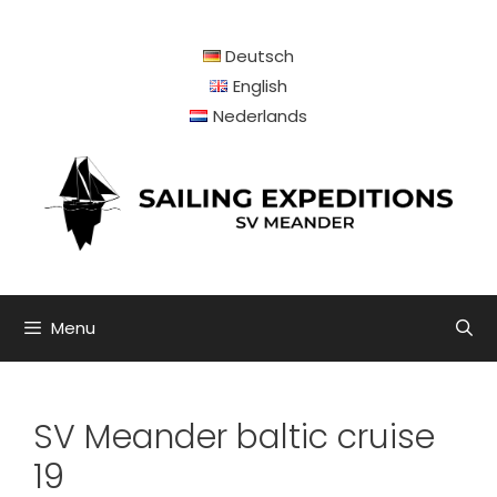
Ga
naar
Deutsch
de
inhoud
English
Nederlands
Menu
SV Meander baltic cruise
19