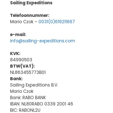
Sailing Expeditions
Telefoonnummer:
Mario Czok –
0031(0)619211667
e-mail:
info@sailing-expeditions.com
KVK:
84990503
BTW(VAT):
NL863455773B01
Bank:
Sailing Expeditions B.V.
Mario Czok
Bank: RABO BANK
IBAN: NL80RABO 0339 2001 46
BIC: RABONL2U