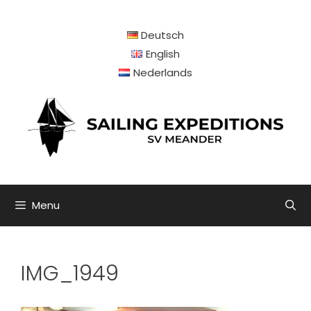
Ga
naar
Deutsch
de
inhoud
English
Nederlands
Menu
IMG_1949