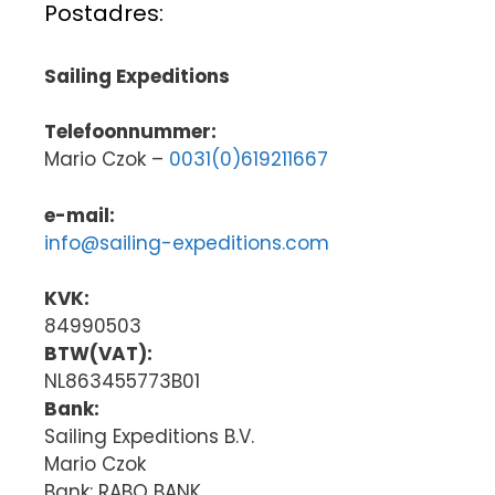
Postadres:
Sailing Expeditions
Telefoonnummer:
Mario Czok –
0031(0)619211667
e-mail:
info@sailing-expeditions.com
KVK:
84990503
BTW(VAT):
NL863455773B01
Bank:
Sailing Expeditions B.V.
Mario Czok
Bank: RABO BANK