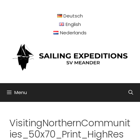
Ga
naar
Deutsch
de
inhoud
English
Nederlands
Menu
VisitingNorthernCommunit
ies_50x70_Print_HighRes