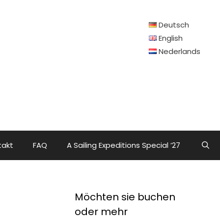
Deutsch
English
Nederlands
takt
FAQ
A Sailing Expeditions Special ’27
Möchten sie buchen
oder mehr