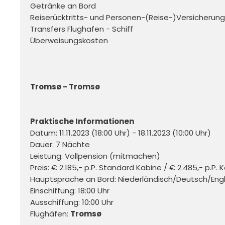
Getränke an Bord 

Reiserücktritts- und Personen-(Reise-)Versicherung 
Transfers Flughafen - Schiff

Überweisungskosten

Tromsø - Tromsø 
Praktische Informationen
Datum: 11.11.2023 (18:00 Uhr) - 18.11.2023 (10:00 Uhr)

Dauer: 7 Nächte

Leistung: Vollpension (mitmachen)

Preis: € 2.185,- p.P. Standard Kabine / € 2.485,- p.P. 
Hauptsprache an Bord: Niederländisch/Deutsch/Engli
Einschiffung: 18:00 Uhr

Ausschiffung: 10:00 Uhr

Flughäfen: 
Tromsø