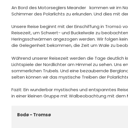
An Bord des Motorseglers Meander kommen wir im No
Schimmer des Polarlichts zu erkunden. Und dies mit d
Unsere Reise beginnt mit der Einschiffung in Tromsö v
Reisezeit, um Schwert- und Buckelwale zu beobachten,
Heringsschwärmen angezogen werden. Wir folgen keine
die Gelegenheit bekommen, die Zeit um Wale zu beob
Während unserer Reisezeit werden die Tage deutlich k
Lichtspiele der Nordlichter am Himmel zu sehen. Uns er
sommerlichen Trubels. Und eine bezaubernde Bergland
selten können wir das mystische Treiben der Polarlich
Fazit: Ein wunderbar mystisches und entspanntes Reis
in einer kleinen Gruppe mit Walbeobachtung mit dem 
Bodø - Tromsø 