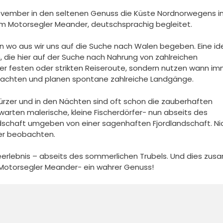
vember in den seltenen Genuss die Küste Nordnorwegens i
em Motorsegler Meander, deutschsprachig begleitet.
on wo aus wir uns auf die Suche nach Walen begeben. Eine id
 die hier auf der Suche nach Nahrung von zahlreichen
r festen oder strikten Reiseroute, sondern nutzen wann im
achten und planen spontane zahlreiche Landgänge.
ürzer und in den Nächten sind oft schon die zauberhaften
warten malerische, kleine Fischerdörfer- nun abseits des
schaft umgeben von einer sagenhaften Fjordlandschaft. Ni
ter beobachten.
eerlebnis – abseits des sommerlichen Trubels. Und dies zu
Motorsegler Meander- ein wahrer Genuss!