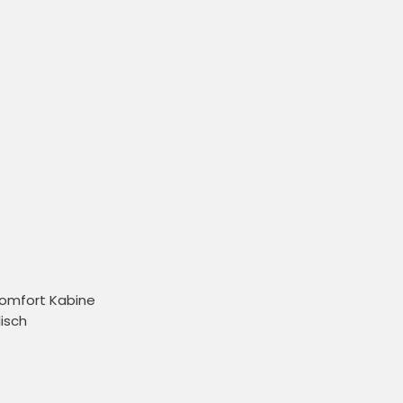


Komfort Kabine 

sch 
