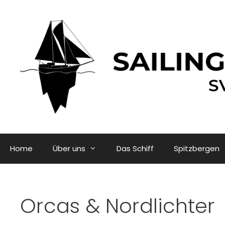
Zum
Inhalt
springen
Home
Über uns
Das Schiff
Spitzbergen
Orcas & Nordlichter