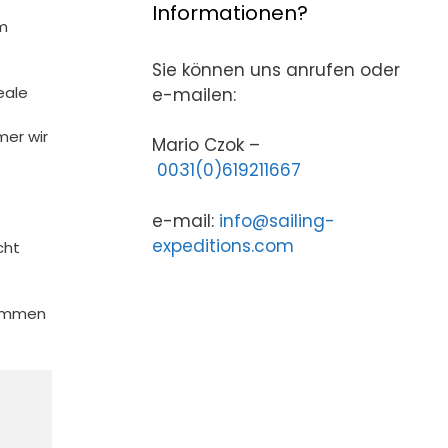
Informationen?
m
Sie können uns anrufen oder
eale
e-mailen:
mer wir
Mario Czok –
0031(0)619211667
e-mail:
info@sailing-
expeditions.com
cht
sammen