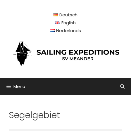
Zum
Inhalt
Deutsch
springen
English
Nederlands
Menü
Segelgebiet