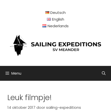
Ga
naar
Deutsch
de
inhoud
English
Nederlands
Menu
Leuk filmpje!
14 oktober 2017
door
sailing-expeditions