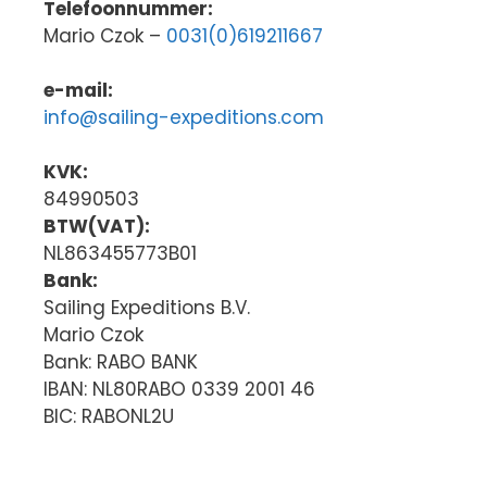
Telefoonnummer:
Mario Czok –
0031(0)619211667
e-mail:
info@sailing-expeditions.com
KVK:
84990503
BTW(VAT):
NL863455773B01
Bank:
Sailing Expeditions B.V.
Mario Czok
Bank: RABO BANK
IBAN: NL80RABO 0339 2001 46
BIC: RABONL2U