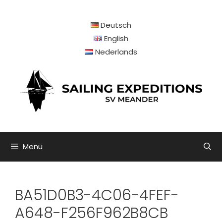
Zum
Inhalt
Deutsch
springen
English
Nederlands
Menü
BA51D0B3-4C06-4FEF-
A648-F256F962B8CB